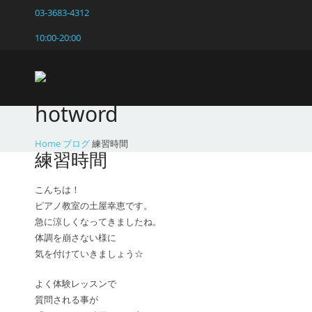
03-3683-4312
10:00-20:00
hotword
Home
ブログ
練習時間
練習時間
こんちは！
ピアノ教室の土屋幸恵です。
急に涼しくなってきましたね。
体調を崩さない様に
気を付けていきましょう☆
よく体験レッスンで
質問される事が